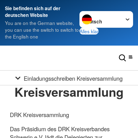
Sie befinden sich auf der
Sprache wechseln zu
deutschen Website
You are on the German website,
you can use the switch to switch to
Alles klar
the English one
Einladungsschreiben Kreisversammlung
Kreisversammlung
DRK Kreisversammlung
Das Präsidium des DRK Kreisverbandes
Schwerin e.V. lädt die Delegierten zur