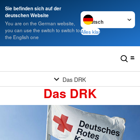
Sie befinden sich auf der
Sprache wechseln zu
deutschen Website
You are on the German website,
you can use the switch to switch to
Alles klar
the English one
Das DRK
Das DRK