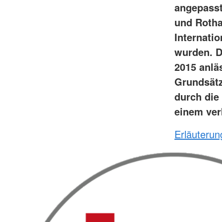
angepasste
und Rotha
Internati
wurden. D
2015 anlä
Grundsätz
durch die
einem ver
Erläuteru