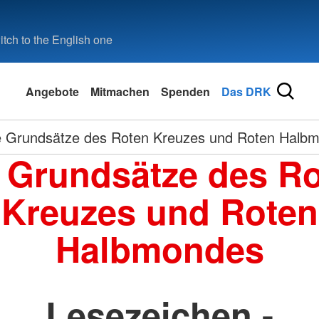
tch to the English one
Angebote
Mitmachen
Spenden
Das DRK
e Grundsätze des Roten Kreuzes und Roten Halb
 Grundsätze des R
Kreuzes und Roten
Halbmondes
Lesezeichen -