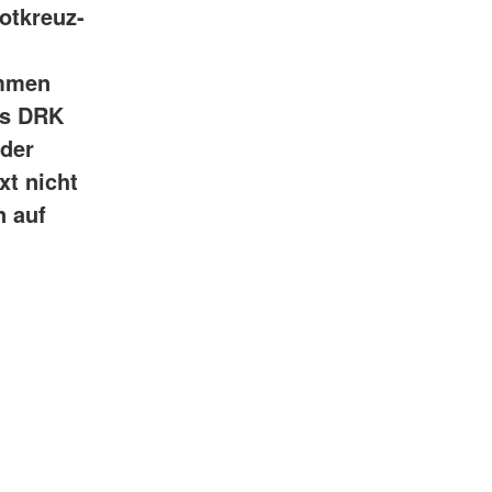
Rotkreuz-
ommen
as DRK
 der
xt nicht
n auf