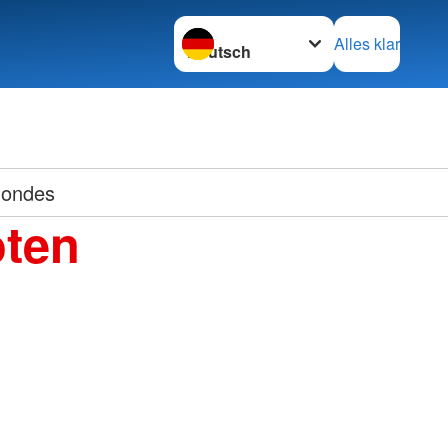
Sprache wechseln zu
Alles klar
Kreisv
mondes
oten
Schwer