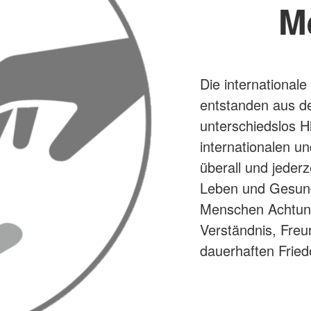
M
Die internationa
entstanden aus d
unterschiedslos Hi
internationalen u
überall und jederz
Leben und Gesund
Menschen Achtung 
Verständnis, Fre
dauerhaften Fried