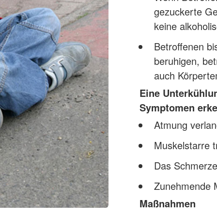
gezuckerte Ge
keine alkoholi
Betroffenen bi
beruhigen, bet
auch Körperte
Eine Unterkühlun
Symptomen erke
Atmung verlan
Muskelstarre tr
Das Schmerzem
Zunehmende Mü
Maßnahmen